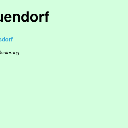
uendorf
sdorf
Sanierung