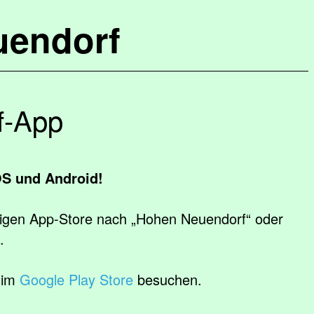
uendorf
f-App
OS und Android!
ligen App-Store nach
„Hohen Neuendorf“
oder
.
 im
Google Play Store
besuchen.