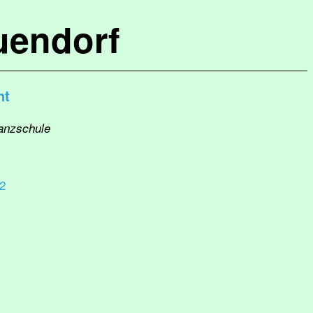
uendorf
nt
Tanzschule
2