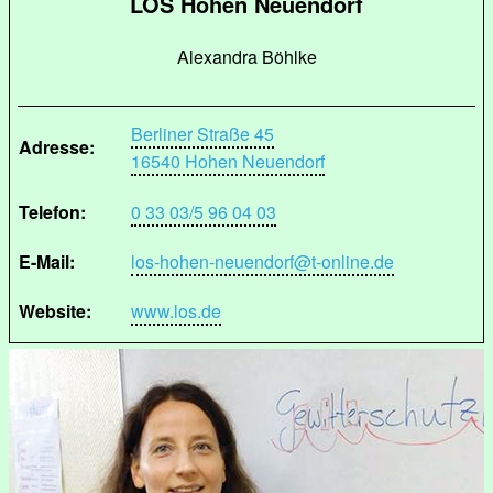
LOS Hohen Neuendorf
Alexandra Böhlke
Berliner Straße 45
Adresse:
16540 Hohen Neuendorf
Telefon:
0 33 03/5 96 04 03
E-Mail:
los-hohen-neuendorf@t-online.de
Website:
www.los.de