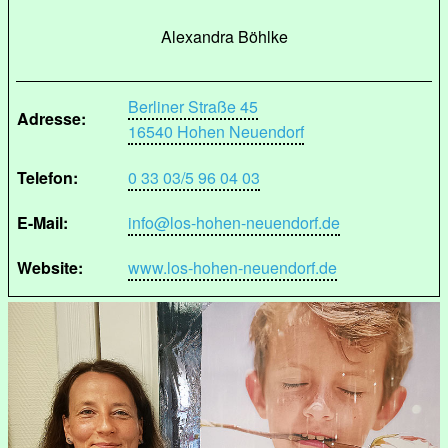
Alexandra Böhlke
Berliner Straße 45
Adresse:
16540 Hohen Neuendorf
Telefon:
0 33 03/5 96 04 03
E-Mail:
info@los-hohen-neuendorf.de
Website:
www.los-hohen-neuendorf.de