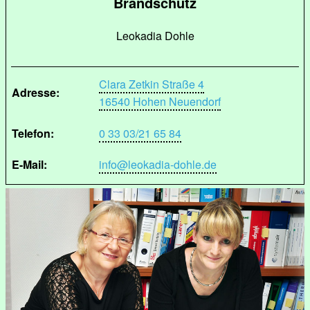
Brandschutz
Leokadia Dohle
Clara Zetkin Straße 4
Adresse:
16540 Hohen Neuendorf
Telefon:
0 33 03/21 65 84
E-Mail:
info@leokadia-dohle.de