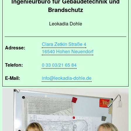
Ingenieurbüro für Gebäudetechnik und
Brandschutz
Leokadia Dohle
Clara Zetkin Straße 4
Adresse:
16540 Hohen Neuendorf
Telefon:
0 33 03/21 65 84
E-Mail:
info@leokadia-dohle.de