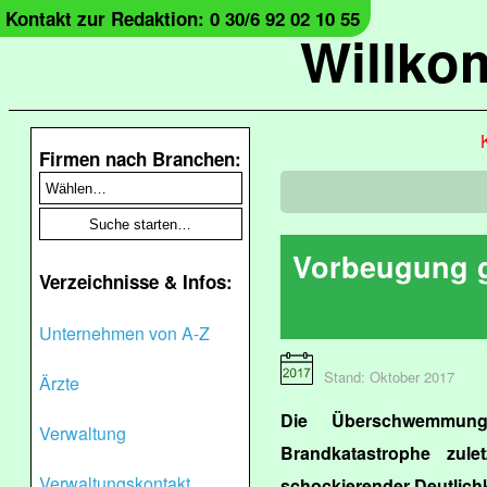
Kontakt zur Redaktion: 0 30/6 92 02 10 55
Willko
Firmen nach Branchen:
Vorbeugung g
Verzeichnisse & Infos:
Unternehmen von A-Z
Stand: Oktober 2017
Ärzte
Die Überschwemmun
Verwaltung
Brandkatastrophe zule
Verwaltungskontakt
schockierender Deutlichk