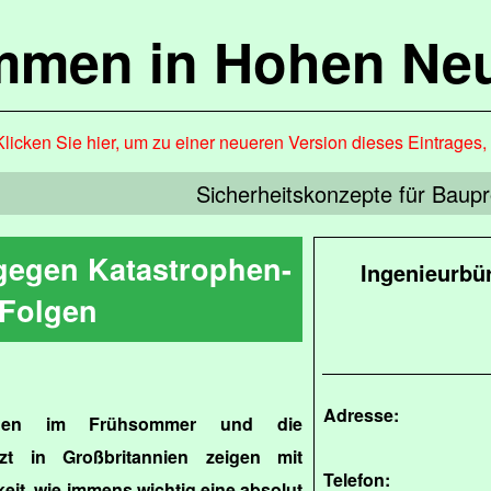
mmen in Hohen Ne
Klicken Sie hier, um zu einer neueren Version dieses Eintrages
Sicherheitskonzepte für Baupr
egen Katastrophen-
Ingenieurbü
Folgen
Adresse:
gen im Frühsommer und die
tzt in Großbritannien zeigen mit
Telefon:
eit, wie immens wichtig eine absolut