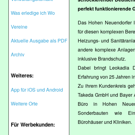
perfekt funktionierende 
Was erledige ich Wo
Das Hohen Neuendorfer 
Vereine
für diesen komplexen Berei
Aktuelle Ausgabe als PDF
Heizungs- und Sanitäranla
andere komplexe Anlagen
Archiv
inklusive Brandschutz.
Dabei bringt Leokadia D
Weiteres:
Erfahrung von 25 Jahren i
Zu ihrem Kundenkreis geh
App für iOS und Android
Takeda GmbH und Bayer AG.
Weitere Orte
Büro in Hohen Neuen
Sonderbauten wie Einka
Bürohäuser und Kliniken.
Für Werbekunden: