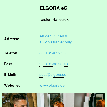
ELGORA eG
Torsten Hanetzok
An den Dünen 6
Adresse:
16515 Oranienburg
Telefon:
0 33 01/8 59 30
Fax:
0 33 01/85 93 43
E-Mail:
post@elgora.de
Website:
www.elgora.de