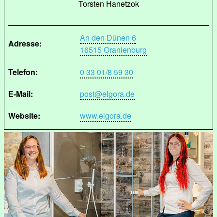
Torsten Hanetzok
An den Dünen 6
Adresse:
16515 Oranienburg
Telefon:
0 33 01/8 59 30
E-Mail:
post@elgora.de
Website:
www.elgora.de