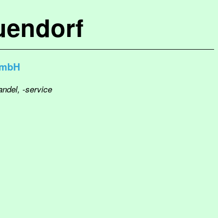
uendorf
GmbH
andel, -service