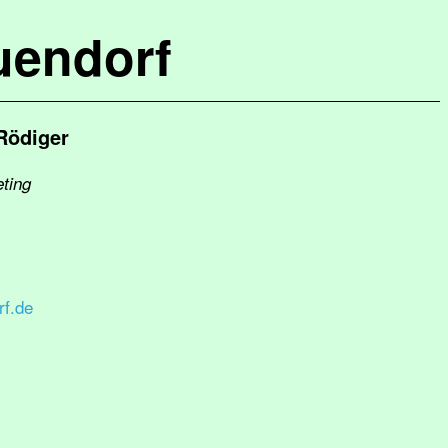
uendorf
Rödiger
eting
f.de