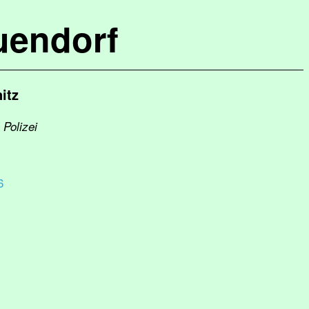
uendorf
itz
 Polizei
6