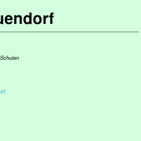
uendorf
 Schulen
rf