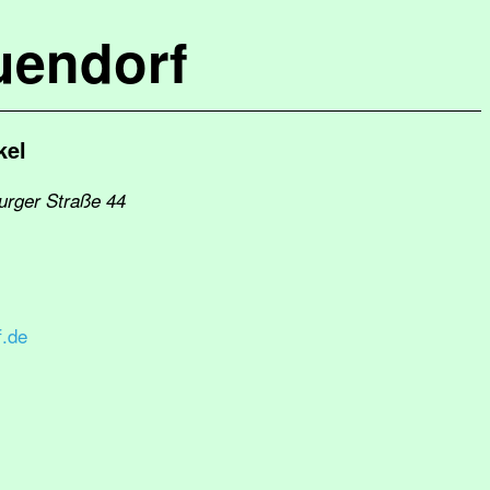
uendorf
kel
urger Straße 44
.de