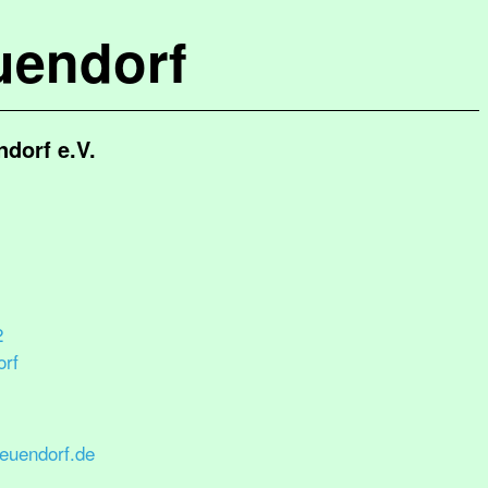
uendorf
dorf e.V.
2
rf
euendorf.de