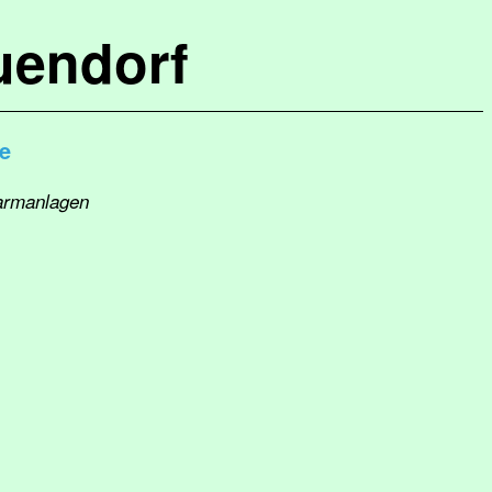
uendorf
be
larmanlagen