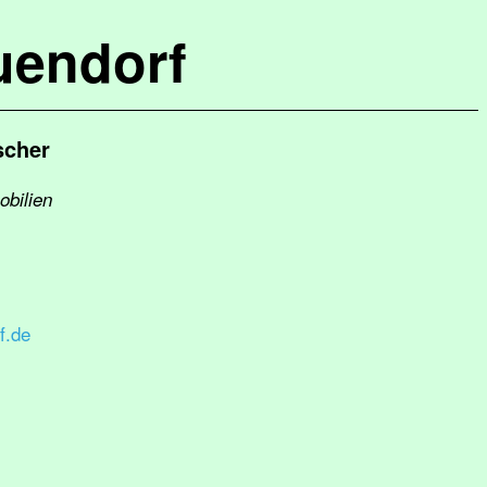
uendorf
scher
obilien
f.de