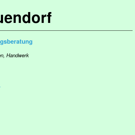
uendorf
ngsberatung
uen, Handwerk
r