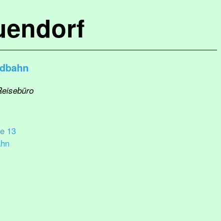
uendorf
rdbahn
Reisebüro
e 13
ahn