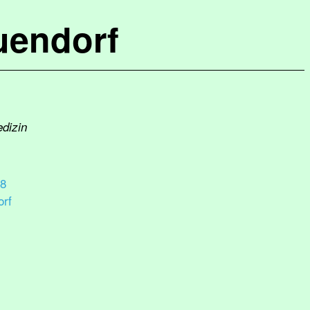
uendorf
edizin
18
rf