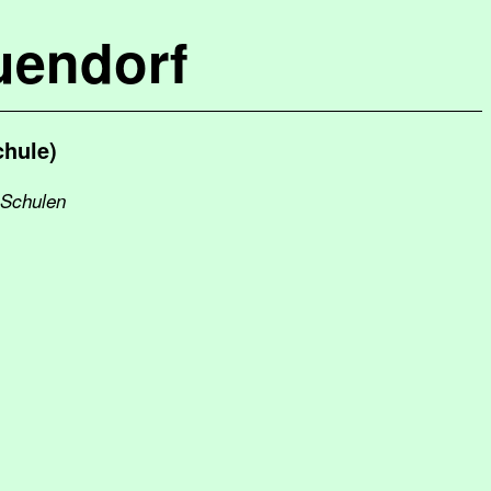
uendorf
chule)
 Schulen