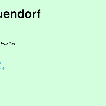
uendorf
-Fraktion
0
rf