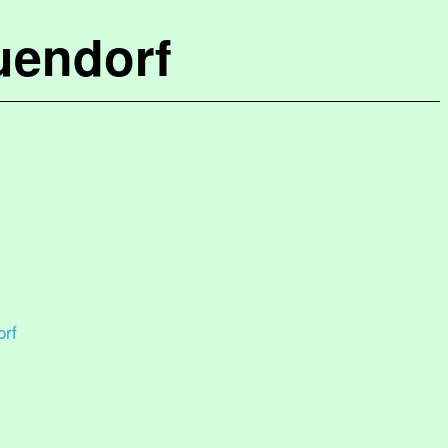
uendorf
rf