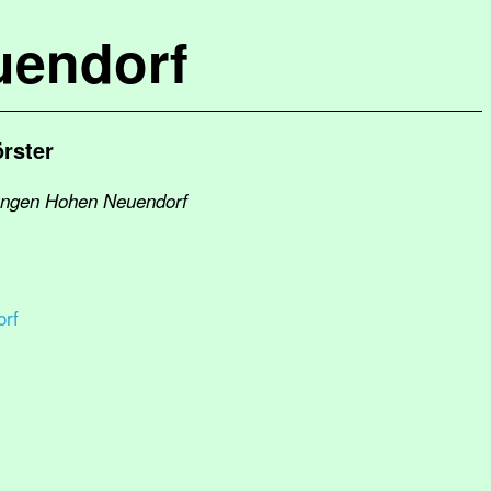
uendorf
örster
tungen Hohen Neuendorf
rf