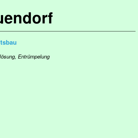
uendorf
ftsbau
flösung, Entrümpelung