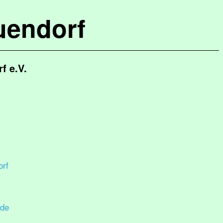
uendorf
f e.V.
rf
.de