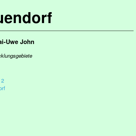
uendorf
ai-Uwe John
cklungsgebiete
 2
rf