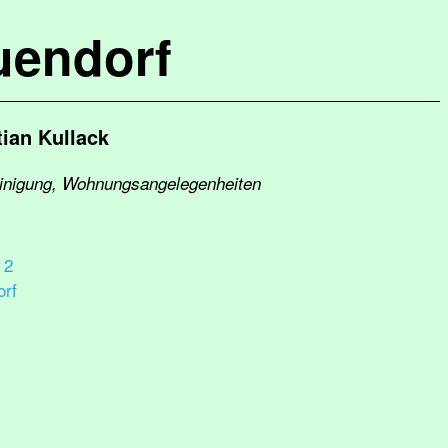
uendorf
ian Kullack
einigung, Wohnungsangelegenheiten
 2
rf