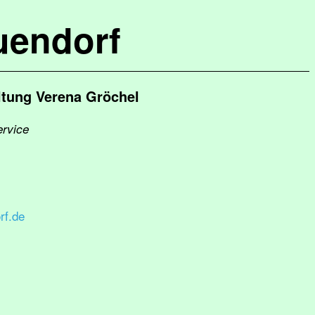
uendorf
tung Verena Gröchel
ervice
rf.de