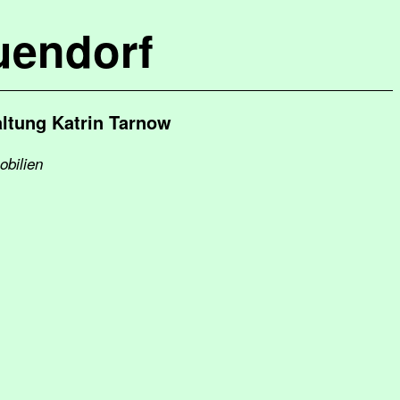
uendorf
tung Katrin Tarnow
obilien