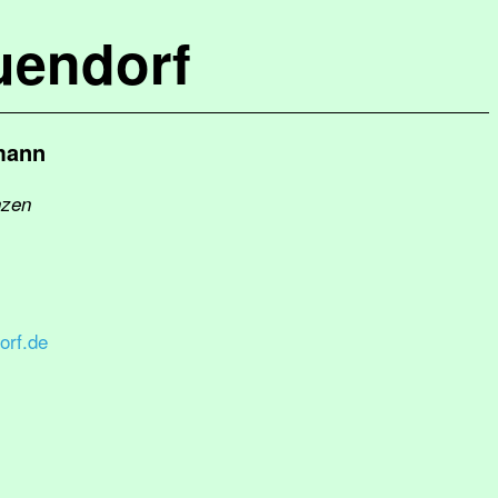
uendorf
mann
nzen
rf.de