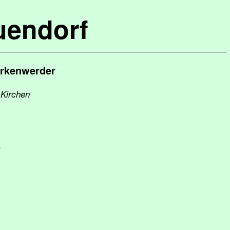
uendorf
irkenwerder
 Kirchen
r