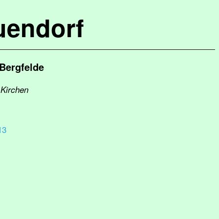
uendorf
Bergfelde
 Kirchen
13