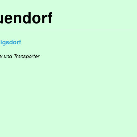
uendorf
igsdorf
w und Transporter