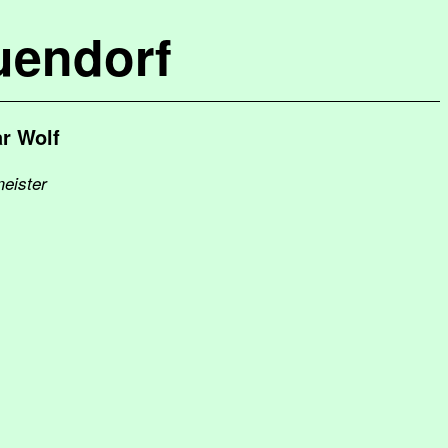
uendorf
r Wolf
meister