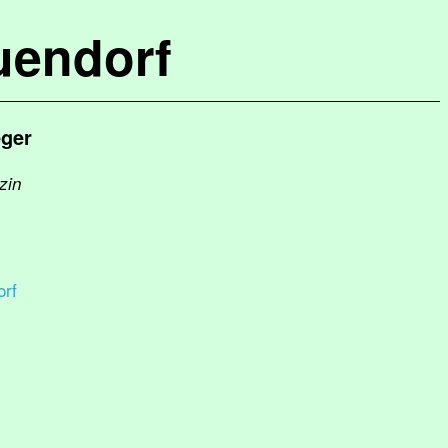
uendorf
eger
zin
rf