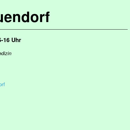
uendorf
5-16 Uhr
edizin
rf