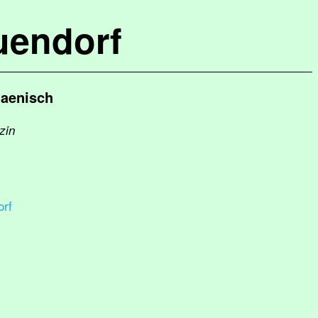
uendorf
Jaenisch
zin
rf