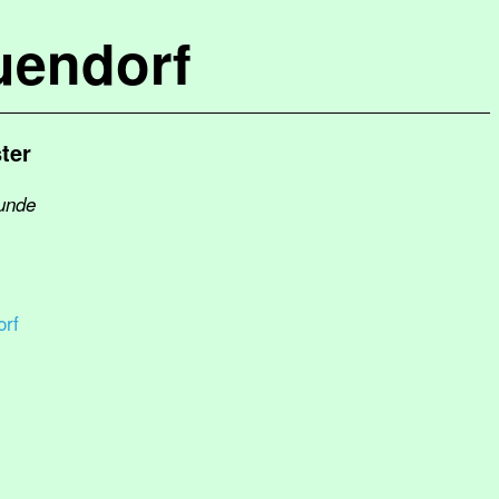
uendorf
ter
kunde
rf