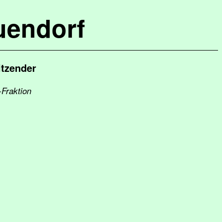
uendorf
itzender
-Fraktion