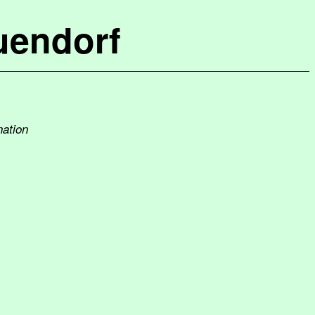
uendorf
nation