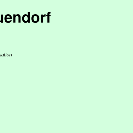
uendorf
nation