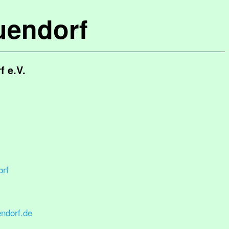
uendorf
 e.V.
rf
ndorf.de