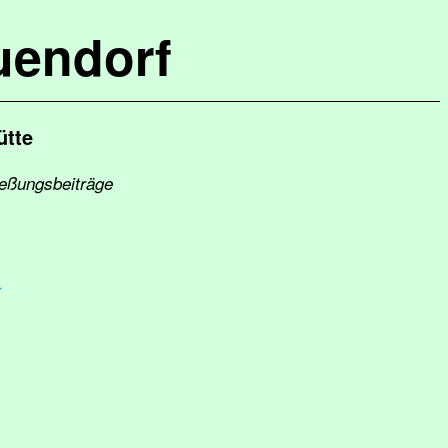
uendorf
ütte
ießungsbeiträge
r