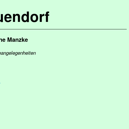
uendorf
ne Manzke
eangelegenheiten
r