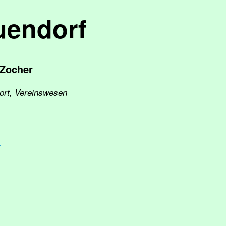
uendorf
 Zocher
port, Vereinswesen
r