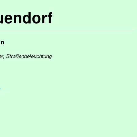
uendorf
hn
er, Straßenbeleuchtung
r