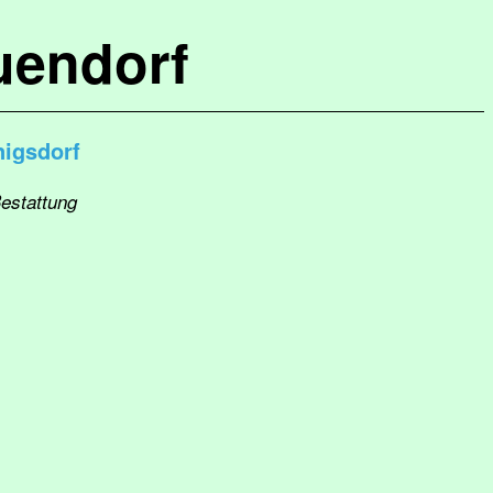
uendorf
igsdorf
Bestattung