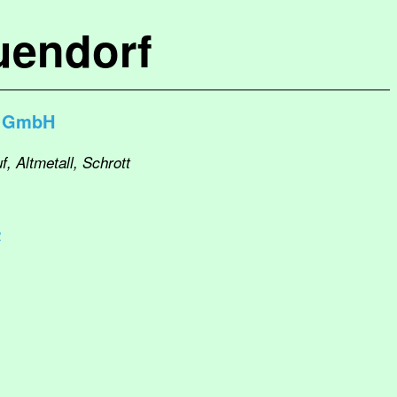
uendorf
l GmbH
, Altmetall, Schrott
2